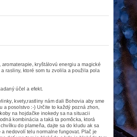
, aromaterapie, kryštálovú energiu a magické
a rasliny, ktoré som tu zvolila a použila pola
iadaný účel a efekt.
linky, kvety,rastliny nám dali Bohovia aby sme
iu a posolstvo :-) Určite to každý pozná zhon,
akoby na hojdačke inokedy sa na situacii
vhodná kombinácia a taká ta pomôcka, ktorá
 chvílku do plameňa, dajte sa do kludu ak sa
e a nedovolí telu normalne fungovat. Plač je