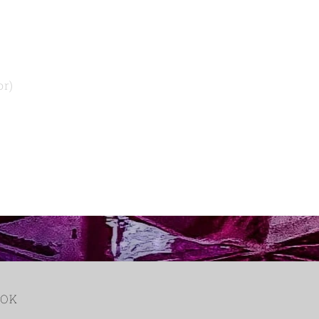
or)
OOK