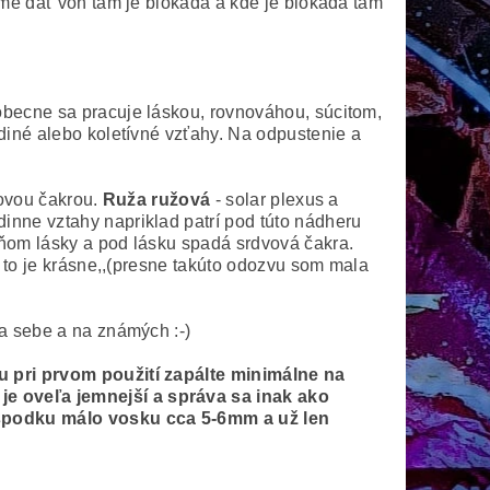
eme dať von tam je blokáda a kde je blokáda tam
eobecne sa pracuje
láskou, rovnováhou, súcitom,
diné alebo koletívné vzťahy. Na odpustenie a
ňovou čakrou.
Ruža ružová
- solar plexus a
dinne vztahy napriklad patrí pod túto nádheru
eňom lásky a pod lásku spadá srdvová čakra.
j to je krásne,,(presne takúto odozvu som mala
na sebe a na známých :-)
ku pri prvom použití zapálte minimálne na
je oveľa jemnejší a správa sa inak ako
a spodku málo vosku cca 5-6mm a už len