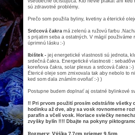
všeobecne očistujúca. Kto nevie plakať ani ked 
sú zdravotné problémy.
Prečo som použila byliny, kvetiny a éterické ol
Srdcová čakra
má zelenú a ružovú farbu .
Nachá
s prijatim seba a ostatných. V mágií použiváme 
úprimnú lásku :-)
Ibištek -
jej energetické vlastnosti sú jednota, 
srdečná čakra. Energetické vlastnosti : sebad
koreňova čakra, solar plexus a srdcová čakra :
Étericé oleje som zmixovala tak aby nebolo to ni
ked som dala známím ovoňať :-) )
Postupne budem doplnať aj ostatné bylinkové svi
!! Pri prvom použití prosím odstráňte všetky 
hodinku až dve, aby sa vosk rovnomerne rozto
parafín a včelí vosk. Horiace sviečky nenec
zvyšky bylín !!!! Dbajte na pokyny piktogramo
Rozmery:
Výška 7,7cm priemer 9,5cm