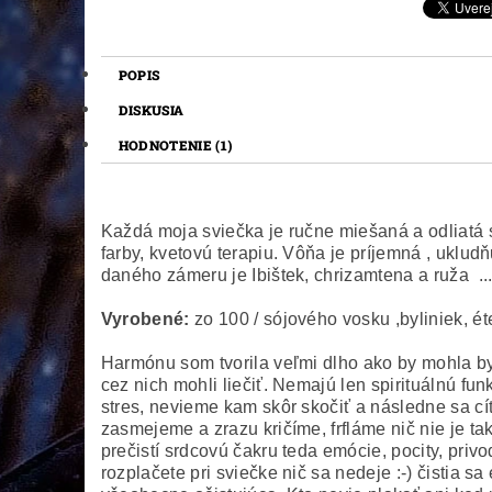
POPIS
DISKUSIA
HODNOTENIE (1)
Každá moja sviečka je ručne miešaná a odliatá s
farby, kvetovú terapiu. Vôňa je príjemná , ukludň
daného zámeru je Ibištek, chrizamtena a ruža .
Vyrobené:
zo 100 / sójového vosku ,byliniek, ét
Harmónu som tvorila veľmi dlho ako by mohla byť
cez nich mohli liečiť. Nemajú len spirituálnú fun
stres, nevieme kam skôr skočiť a následne sa cí
zasmejeme a zrazu kričíme, frfláme nič nie je t
prečistí srdcovú čakru teda emócie, pocity, pri
rozplačete pri sviečke nič sa nedeje :-) čistia 