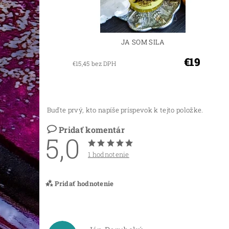
JA SOM SILA
€19
€15,45 bez DPH
Buďte prvý, kto napíše príspevok k tejto položke.
Pridať komentár
5,0
1 hodnotenie
Pridať hodnotenie