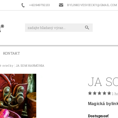
+421949792133
BYLINKOVESVIECKY@GMAIL.COM
KONTAKT
é sviečky
JA SOM HARMÓNIA
JA S
1 h
Magická bylin
Dostupnosť