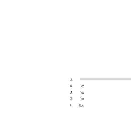
5
4
0x
3
0x
2
0x
1
0x