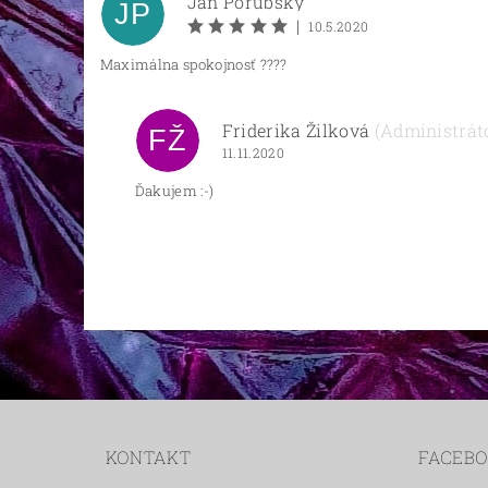
Ján Porubský
JP
|
10.5.2020
Maximálna spokojnosť ????
Friderika Žilková
(Administrát
FŽ
11.11.2020
Ďakujem :-)
KONTAKT
FACEB