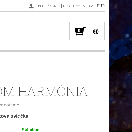
|
EUR
PRIHLÁSENIE
REGISTRÁCIA
CZK
0
€0
OM HARMÓNIA
odnotenie
ková sviečka
Skladom