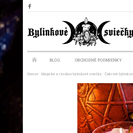
BLOG
OBCHODNÉ PODMIENKY
Domov
Magické a rituálne bylinkové sviečky
Čakrové bylinkov