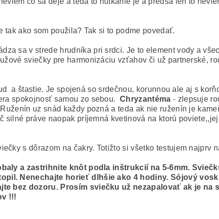
neviem co sa deje a teda to nutkanie je a predsa len to nevi
eje tak ako som použila? Tak si to podme povedať.
dza sa v strede hrudníka pri srdci. Je to element vody a vš
ružové sviečky pre harmonizáciu vzťahov či už partnerské, ro
klud a štastie. Je spojená so srdečnou, korunnou ale aj s kor
ôvera spokojnosť samou zo sebou.
Chryzantéma
- zlepsuje ro
-) Ruženín uz snád každy pozná a teda ak nie ruženín je kam
č silné práve naopak príjemná kvetinová na ktorú poviete,,je
ečky s dôrazom na čakry. Totižto si všetko testujem najprv 
obaly a zastrihnite knôt podla inštrukcií na 5-6mm. Svieč
pil. Nenechajte horieť dlhšie ako 4 hodiny. Sójový vosk 
hajte bez dozoru. Prosím sviečku už nezapalovať ak je n
v !!!