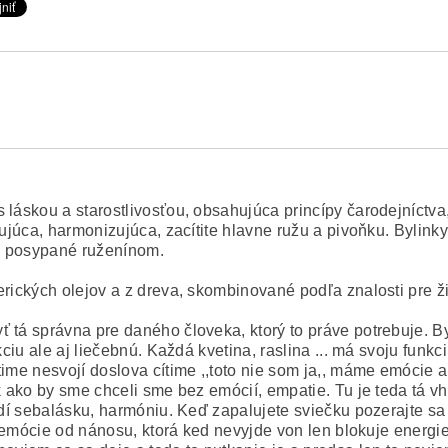
 láskou a starostlivosťou, obsahujúca princípy čarodejníctva
ujúca, harmonizujúca, zacítite hlavne ružu a pivoňku. Bylinky 
.. posypané ruženínom.
erických olejov a z dreva, skombinované podľa znalosti pre ž
 tá správna pre daného človeka, ktorý to práve potrebuje. By
kciu ale aj liečebnú. Každá kvetina, raslina ... má svoju funkc
time nesvojí doslova cítime ,,toto nie som ja,, máme emócie 
ak ako by sme chceli sme bez emócií, empatie. Tu je teda tá 
vodí sebalásku, harmóniu. Keď zapalujete sviečku pozerajte sa
sa emócie od nánosu, ktorá ked nevyjde von len blokuje energi