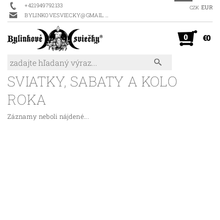
+421949792133
EUR
CZK
BYLINKOVESVIECKY@GMAIL.COM
0
€0
SVIATKY, SABATY A KOLO
ROKA
Záznamy neboli nájdené...