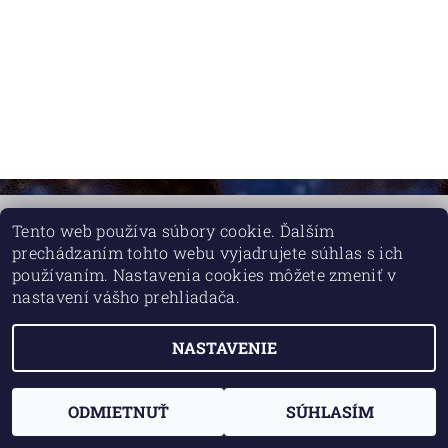
Tento web používa súbory cookie. Ďalším
prechádzaním tohto webu vyjadrujete súhlas s ich
používaním. Nastavenia cookies môžete zmeniť v
Upraviť nastavenie cookies
2026 © Bylinkové sviečky, všetky práva vyhradené
nastavení vášho prehliadača.
Vytvoril Shoptet
NASTAVENIE
ODMIETNUŤ
SÚHLASÍM