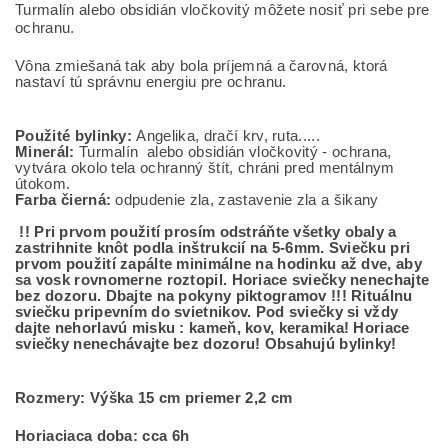
Turmalín alebo obsidián vločkovitý môžete nosiť pri sebe pre
ochranu.
Vôna zmiešaná tak aby bola príjemná a čarovná, ktorá
nastaví tú správnu energiu pre ochranu.
Použité bylinky:
Angelika, dračí krv, ruta.....
Minerál:
Turmalín alebo obsidián vločkovitý - ochrana,
vytvára okolo tela ochranný štít, chráni pred mentálnym
útokom.
Farba čierná:
odpudenie zla, zastavenie zla a šikany
!! Pri prvom použití prosím odstráňte všetky obaly a
zastrihnite knôt podla inštrukcií na 5-6mm. Sviečku pri
prvom použití zapálte minimálne na hodinku až dve, aby
sa vosk rovnomerne roztopil. Horiace sviečky nenechajte
bez dozoru. Dbajte na pokyny piktogramov !!! Rituálnu
sviečku pripevním do svietnikov. Pod sviečky si vždy
dajte nehorlavú misku : kameň, kov, keramika! Horiace
sviečky nenechávajte bez dozoru! Obsahujú bylinky!
Rozmery: Výška 15 cm priemer 2,2 cm
Horiaciaca doba: cca 6h