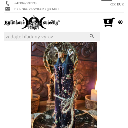
+421949792133
EUR
CZK
BYLINKOVESVIECKY@GMAIL.COM
0
€0