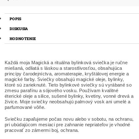
POPIS
DISKUSIA
HODNOTENIE
Každá moja Magická a rituálna bylinková sviečka je ručne
miešaná, odliatá s láskou a starostlivosťou, obsahujúca
princípy čarodejníctva, aromaterapie, kryštálovej energie a
magické farby. Sviečky obsahujú magické oleje, bylinky,
ktoré sú zarieknuté. Tieto bylinkové sviečky sú vyrábané so
zmesu parafínu a sójového vosku. Používam kvalitné
éterické oleje a silice, sušené bylinky, kvetiny, vonné drevá a
živice. Moje sviečky neobsahujú palmový vosk ani umelé a
parfumované vôňe.
Sviečku zapaľujeme počas novu alebo v sobotu, na ochranu,
pri ubúdajúcom mesiaci pre zahnanie nepriateľov je vhodné
pracovať zo zámermi boj, ochrana.