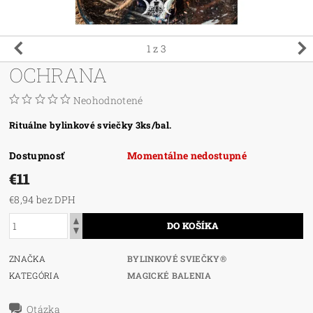
1
z 3
OCHRANA
Neohodnotené
Rituálne bylinkové sviečky 3ks/bal.
Dostupnosť
Momentálne nedostupné
€11
€8,94 bez DPH
ZNAČKA
BYLINKOVÉ SVIEČKY®
KATEGÓRIA
MAGICKÉ BALENIA
Otázka