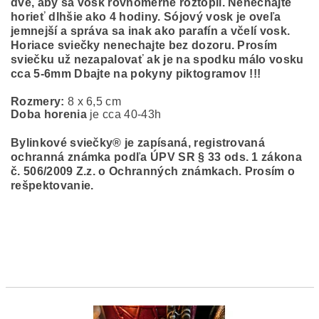
dve, aby sa vosk rovnomerne roztopil. Nenechajte
horieť dlhšie ako 4 hodiny. Sójový vosk je oveľa
jemnejší a správa sa inak ako parafín a včelí vosk.
Horiace sviečky nenechajte bez dozoru. Prosím
sviečku už nezapalovať ak je na spodku málo vosku
cca 5-6mm Dbajte na pokyny piktogramov !!!
Rozmery:
8 x 6,5 cm
Doba horenia
je cca 40-43h
Bylinkové sviečky® je zapísaná, registrovaná
ochranná známka podľa ÚPV SR § 33 ods. 1 zákona
č. 506/2009 Z.z. o Ochranných známkach. Prosím o
rešpektovanie.