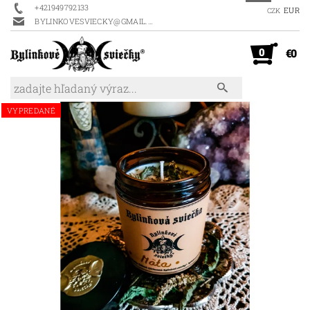
+421949792133
EUR
CZK
BYLINKOVESVIECKY@GMAIL.COM
0
€0
VYPREDANÉ