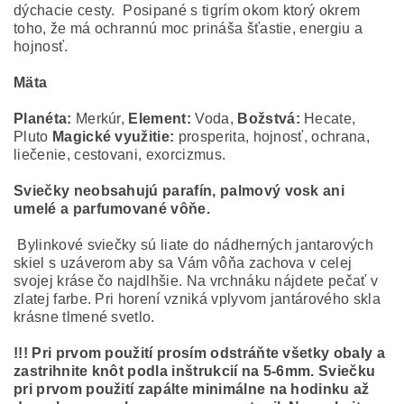
dýchacie cesty. Posipané s tigrím okom ktorý okrem
toho, že má ochrannú moc prináša šťastie, energiu a
hojnosť.
Mäta
Planéta:
Merkúr,
Element:
Voda,
Božstvá:
Hecate,
Pluto
Magické využitie:
prosperita, hojnosť, ochrana,
liečenie, cestovani, exorcizmus.
Sviečky neobsahujú parafín, palmový vosk ani
umelé a parfumované vôňe.
Bylinkové sviečky sú liate do nádherných jantarových
skiel s uzáverom aby sa Vám vôňa zachova v celej
svojej kráse čo najdlhšie. Na vrchnáku nájdete pečať v
zlatej farbe. Pri horení vzniká vplyvom jantárového skla
krásne tlmené svetlo.
!!! Pri prvom použití prosím odstráňte všetky obaly a
zastrihnite knôt podla inštrukcií na 5-6mm. Sviečku
pri prvom použití zapálte minimálne na hodinku až