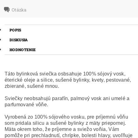
Otázka
POPIS
DISKUSIA
HODNOTENIE
Táto bylinková sviečka osbsahuje 100% sójový vosk,
éterické oleje a silice, sušené bylinky, kvety, pestované,
zbierané, sušené mnou.
Sviečky neobsahujú parafín, palmový vosk ani umelé a
parfumované vôňe.
Vyrobená zo 100% sójového vosku, pre príjemnú vôňu
som pridala silicu a sušené bylinky z mäty priepornej.
Mäta okrem toho, že príjemne a sviežo voňia, Vám
pomôže pri prechladnutí, chrípke, bolesti hlavy, uvoľňuje