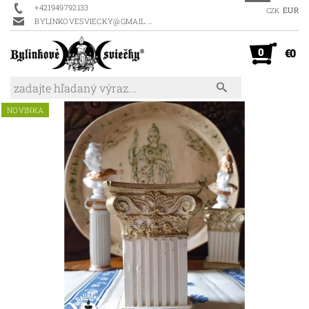
+421949792133
EUR
CZK
BYLINKOVESVIECKY@GMAIL.COM
0
€0
NOVINKA