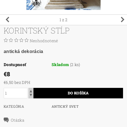
1
z 2
KORINTSKÝ STĹP
Neohodnotené
antická dekorácia
Dostupnosť
Skladom
(2 ks)
€8
€6,50 bez DPH
KATEGÓRIA
ANTICKÝ SVET
Otázka