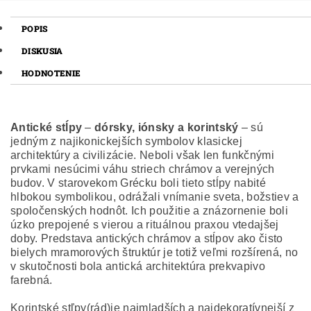
POPIS
DISKUSIA
HODNOTENIE
Antické stĺpy
–
dórsky, iónsky a korintský
– sú
jedným z najikonickejších symbolov klasickej
architektúry a civilizácie. Neboli však len funkčnými
prvkami nesúcimi váhu striech chrámov a verejných
budov. V starovekom Grécku boli tieto stĺpy nabité
hlbokou symbolikou, odrážali vnímanie sveta, božstiev a
spoločenských hodnôt. Ich použitie a znázornenie boli
úzko prepojené s vierou a rituálnou praxou vtedajšej
doby.
Predstava antických chrámov a stĺpov ako čisto
bielych mramorových štruktúr je totiž veľmi rozšírená, no
v skutočnosti bola antická architektúra prekvapivo
farebná.
Korintské stľpy(rád)je najmladších a najdekoratívnejší z