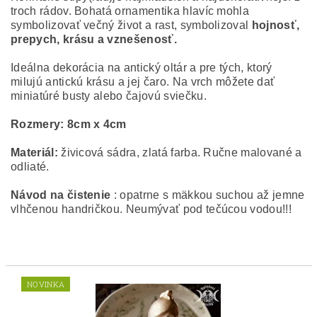
troch rádov.
Bohatá ornamentika hlavíc mohla
symbolizovať večný život a rast,
symbolizoval
hojnosť,
prepych, krásu a vznešenosť.
Ideálna dekorácia na antický oltár a pre tých, ktorý
milujú antickú krásu a jej čaro. Na vrch môžete dať
miniatúré busty alebo čajovú sviečku.
Rozmery: 8cm x 4cm
Materiál:
živicová sádra, zlatá farba. Ručne malované a
odliaté.
Návod na čistenie
: opatrne s mäkkou suchou až jemne
vlhčenou handričkou. Neumývať pod tečúcou vodou!!!
NOVINKA